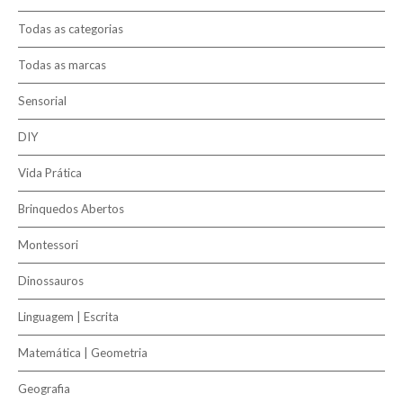
Novidades
Todas as categorias
Todas as marcas
Contactos
Sensorial
Marcas
DIY
Termos e Condições
Vida Prática
Política de Entrega
Brinquedos Abertos
Política de Devolução
Montessori
Política de Privacidade e Cookies
Dinossauros
Linguagem | Escrita
Pesquisar
Matemática | Geometria
Geografia