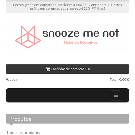
Portes grátis em compras superiores a €60 (PT Continental) | Portes
grátis em compras superiores a €120 (PT Ilhas)
Carrinho de compras (0)
Login
Total:
0,00 €
Home
Produtos
Sobre nós
Promoções
Todos os produtos