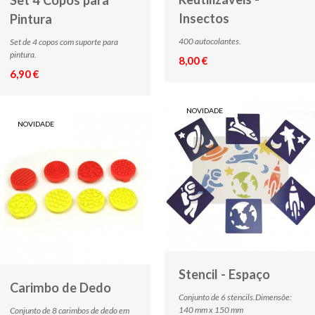
Insectos
Pintura
400 autocolantes.
Set de 4 copos com suporte para
pintura.
8,00 €
6,90 €
NOVIDADE
NOVIDADE
Stencil - Espaço
Carimbo de Dedo
Conjunto de 6 stencils.Dimensõe:
140 mm x 150 mm
Conjunto de 8 carimbos de dedo em