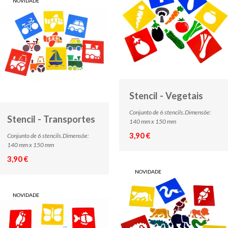
NOVIDADE
Stencil - Vegetais
Conjunto de 6 stencils.Dimensõe:
Stencil - Transportes
140 mm x 150 mm
3,90 €
Conjunto de 6 stencils.Dimensõe:
140 mm x 150 mm
3,90 €
NOVIDADE
NOVIDADE