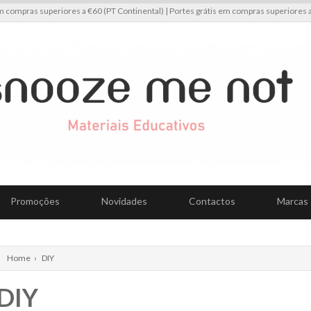
m compras superiores a €60 (PT Continental) | Portes grátis em compras superiores a
Promoções
Novidades
Contactos
Marcas
Home
›
DIY
DIY