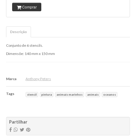
Comprar
Descrição
Conjunto de 6 stencils.
Dimensõe: 140 mm x 150 mm
Marca
Anthony Peters
Tags
stencil
pintura
animais marinhos
animais
oceanos
Características
Partilhar