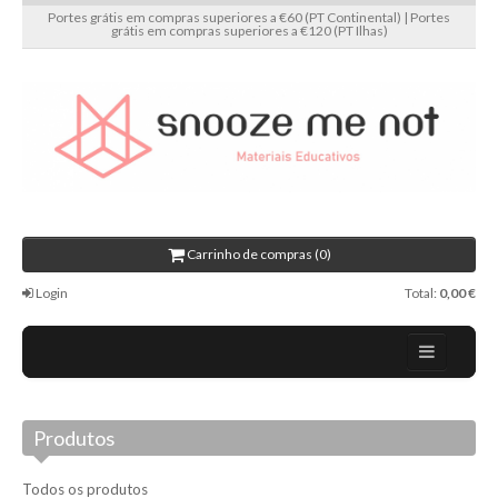
Portes grátis em compras superiores a €60 (PT Continental) | Portes
grátis em compras superiores a €120 (PT Ilhas)
Carrinho de compras (0)
Login
Total:
0,00 €
Home
Produtos
Sobre nós
Promoções
Todos os produtos