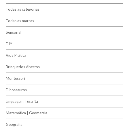
Novidades
Todas as categorias
Todas as marcas
Contactos
Sensorial
Marcas
DIY
Termos e Condições
Vida Prática
Política de Entrega
Brinquedos Abertos
Política de Devolução
Montessori
Política de Privacidade e Cookies
Dinossauros
Linguagem | Escrita
Pesquisar
Matemática | Geometria
Geografia